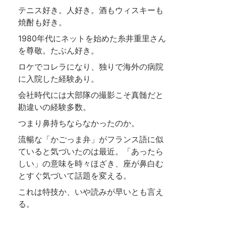
テニス好き。人好き。酒もウィスキーも
焼酎も好き。
1980年代にネットを始めた糸井重里さん
を尊敬。たぶん好き。
ロケでコレラになり、独りで海外の病院
に入院した経験あり。
会社時代には大部隊の撮影こそ真髄だと
勘違いの経験多数。
つまり鼻持ちならなかったのか。
流暢な「かごっま弁」がフランス語に似
ていると気づいたのは最近。「あったら
しい」の意味を時々ほざき、座が鼻白む
とすぐ気づいて話題を変える。
これは特技か、いや読みが早いとも言え
る。