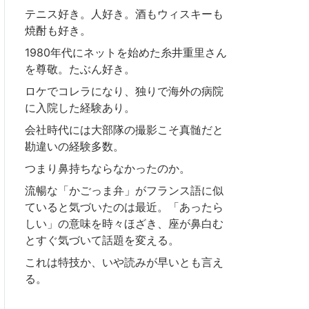
テニス好き。人好き。酒もウィスキーも
焼酎も好き。
1980年代にネットを始めた糸井重里さん
を尊敬。たぶん好き。
ロケでコレラになり、独りで海外の病院
に入院した経験あり。
会社時代には大部隊の撮影こそ真髄だと
勘違いの経験多数。
つまり鼻持ちならなかったのか。
流暢な「かごっま弁」がフランス語に似
ていると気づいたのは最近。「あったら
しい」の意味を時々ほざき、座が鼻白む
とすぐ気づいて話題を変える。
これは特技か、いや読みが早いとも言え
る。