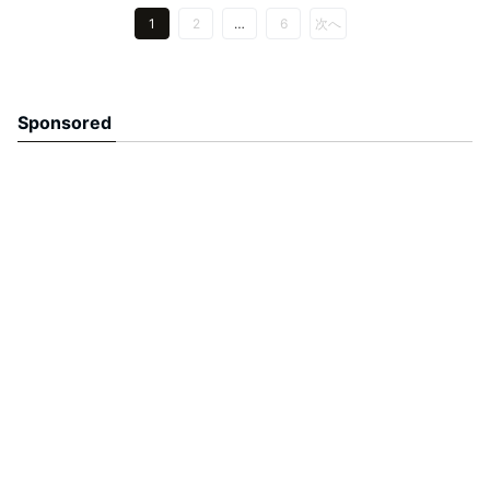
1
2
…
6
次へ
Sponsored