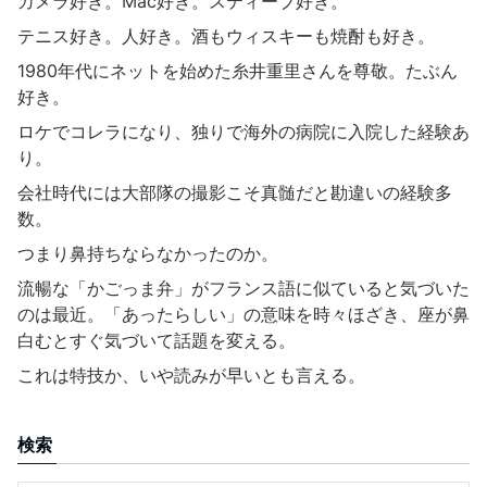
カメラ好き。Mac好き。スティーブ好き。
テニス好き。人好き。酒もウィスキーも焼酎も好き。
1980年代にネットを始めた糸井重里さんを尊敬。たぶん
好き。
ロケでコレラになり、独りで海外の病院に入院した経験あ
り。
会社時代には大部隊の撮影こそ真髄だと勘違いの経験多
数。
つまり鼻持ちならなかったのか。
流暢な「かごっま弁」がフランス語に似ていると気づいた
のは最近。「あったらしい」の意味を時々ほざき、座が鼻
白むとすぐ気づいて話題を変える。
これは特技か、いや読みが早いとも言える。
検索