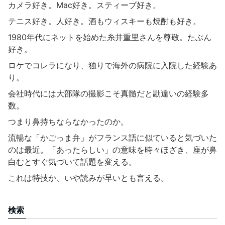
カメラ好き。Mac好き。スティーブ好き。
テニス好き。人好き。酒もウィスキーも焼酎も好き。
1980年代にネットを始めた糸井重里さんを尊敬。たぶん
好き。
ロケでコレラになり、独りで海外の病院に入院した経験あ
り。
会社時代には大部隊の撮影こそ真髄だと勘違いの経験多
数。
つまり鼻持ちならなかったのか。
流暢な「かごっま弁」がフランス語に似ていると気づいた
のは最近。「あったらしい」の意味を時々ほざき、座が鼻
白むとすぐ気づいて話題を変える。
これは特技か、いや読みが早いとも言える。
検索