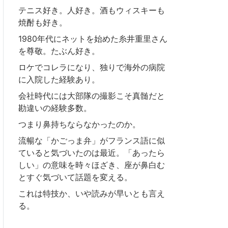
テニス好き。人好き。酒もウィスキーも
焼酎も好き。
1980年代にネットを始めた糸井重里さん
を尊敬。たぶん好き。
ロケでコレラになり、独りで海外の病院
に入院した経験あり。
会社時代には大部隊の撮影こそ真髄だと
勘違いの経験多数。
つまり鼻持ちならなかったのか。
流暢な「かごっま弁」がフランス語に似
ていると気づいたのは最近。「あったら
しい」の意味を時々ほざき、座が鼻白む
とすぐ気づいて話題を変える。
これは特技か、いや読みが早いとも言え
る。