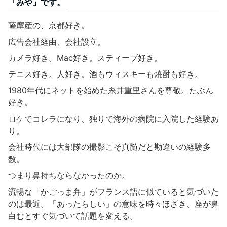
「みや」です。
薩摩産の、京都好き。
広告会社経由、会社設立。
カメラ好き。Mac好き。スティーブ好き。
テニス好き。人好き。酒もウィスキーも焼酎も好き。
1980年代にネットを始めた糸井重里さんを尊敬。たぶん
好き。
ロケでコレラになり、独りで海外の病院に入院した経験あ
り。
会社時代には大部隊の撮影こそ真髄だと勘違いの経験多
数。
つまり鼻持ちならなかったのか。
流暢な「かごっま弁」がフランス語に似ていると気づいた
のは最近。「あったらしい」の意味を時々ほざき、座が鼻
白むとすぐ気づいて話題を変える。