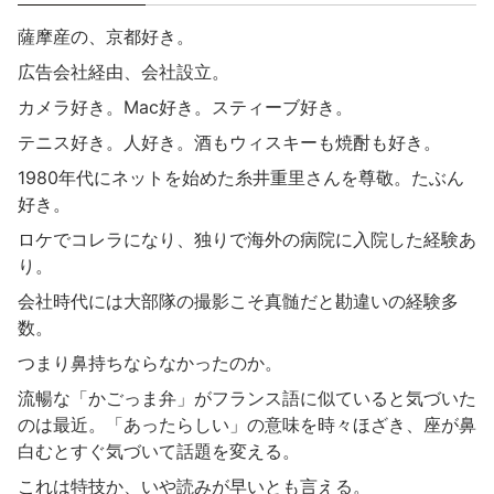
薩摩産の、京都好き。
広告会社経由、会社設立。
カメラ好き。Mac好き。スティーブ好き。
テニス好き。人好き。酒もウィスキーも焼酎も好き。
1980年代にネットを始めた糸井重里さんを尊敬。たぶん
好き。
ロケでコレラになり、独りで海外の病院に入院した経験あ
り。
会社時代には大部隊の撮影こそ真髄だと勘違いの経験多
数。
つまり鼻持ちならなかったのか。
流暢な「かごっま弁」がフランス語に似ていると気づいた
のは最近。「あったらしい」の意味を時々ほざき、座が鼻
白むとすぐ気づいて話題を変える。
これは特技か、いや読みが早いとも言える。