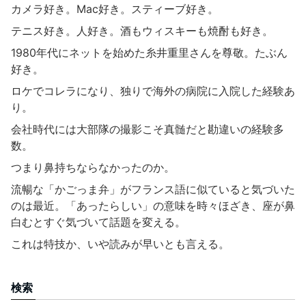
カメラ好き。Mac好き。スティーブ好き。
テニス好き。人好き。酒もウィスキーも焼酎も好き。
1980年代にネットを始めた糸井重里さんを尊敬。たぶん
好き。
ロケでコレラになり、独りで海外の病院に入院した経験あ
り。
会社時代には大部隊の撮影こそ真髄だと勘違いの経験多
数。
つまり鼻持ちならなかったのか。
流暢な「かごっま弁」がフランス語に似ていると気づいた
のは最近。「あったらしい」の意味を時々ほざき、座が鼻
白むとすぐ気づいて話題を変える。
これは特技か、いや読みが早いとも言える。
検索