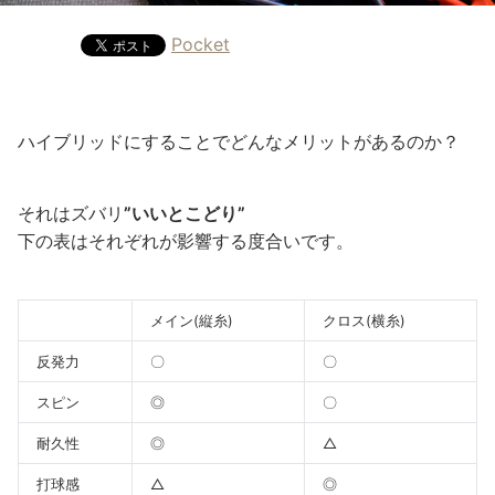
Pocket
ハイブリッドにすることでどんなメリットがあるのか？
それはズバリ
”いいとこどり”
下の表はそれぞれが影響する度合いです。
メイン(縦糸)
クロス(横糸)
反発力
〇
〇
スピン
◎
〇
耐久性
◎
△
打球感
△
◎