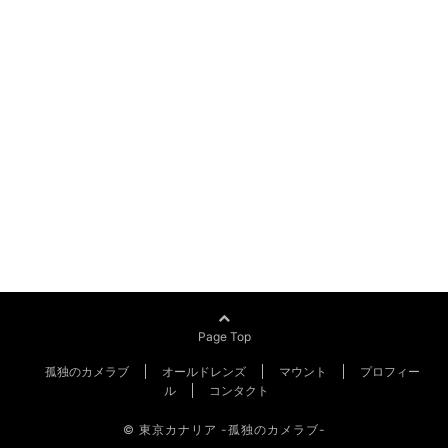
Page Top
孤独のカメラブ
オールドレンズ
マウント
プロフィー
ル
コンタクト
© 東京カナリア -孤独のカメラブ-