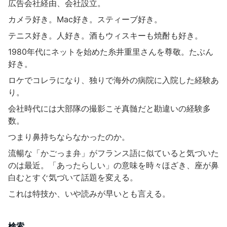
広告会社経由、会社設立。
カメラ好き。Mac好き。スティーブ好き。
テニス好き。人好き。酒もウィスキーも焼酎も好き。
1980年代にネットを始めた糸井重里さんを尊敬。たぶん
好き。
ロケでコレラになり、独りで海外の病院に入院した経験あ
り。
会社時代には大部隊の撮影こそ真髄だと勘違いの経験多
数。
つまり鼻持ちならなかったのか。
流暢な「かごっま弁」がフランス語に似ていると気づいた
のは最近。「あったらしい」の意味を時々ほざき、座が鼻
白むとすぐ気づいて話題を変える。
これは特技か、いや読みが早いとも言える。
検索