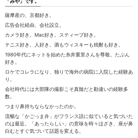
「みや」です。
薩摩産の、京都好き。
広告会社経由、会社設立。
カメラ好き。Mac好き。スティーブ好き。
テニス好き。人好き。酒もウィスキーも焼酎も好き。
1980年代にネットを始めた糸井重里さんを尊敬。たぶん
好き。
ロケでコレラになり、独りで海外の病院に入院した経験あ
り。
会社時代には大部隊の撮影こそ真髄だと勘違いの経験多
数。
つまり鼻持ちならなかったのか。
流暢な「かごっま弁」がフランス語に似ていると気づいた
のは最近。「あったらしい」の意味を時々ほざき、座が鼻
白むとすぐ気づいて話題を変える。