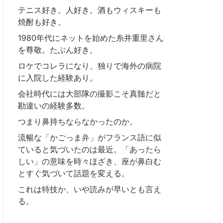
テニス好き。人好き。酒もウィスキーも
焼酎も好き。
1980年代にネットを始めた糸井重里さん
を尊敬。たぶん好き。
ロケでコレラになり、独りで海外の病院
に入院した経験あり。
会社時代には大部隊の撮影こそ真髄だと
勘違いの経験多数。
つまり鼻持ちならなかったのか。
流暢な「かごっま弁」がフランス語に似
ていると気づいたのは最近。「あったら
しい」の意味を時々ほざき、座が鼻白む
とすぐ気づいて話題を変える。
これは特技か、いや読みが早いとも言え
る。