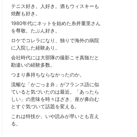
テニス好き。人好き。酒もウィスキーも
焼酎も好き。
1980年代にネットを始めた糸井重里さん
を尊敬。たぶん好き。
ロケでコレラになり、独りで海外の病院
に入院した経験あり。
会社時代には大部隊の撮影こそ真髄だと
勘違いの経験多数。
つまり鼻持ちならなかったのか。
流暢な「かごっま弁」がフランス語に似
ていると気づいたのは最近。「あったら
しい」の意味を時々ほざき、座が鼻白む
とすぐ気づいて話題を変える。
これは特技か、いや読みが早いとも言え
る。