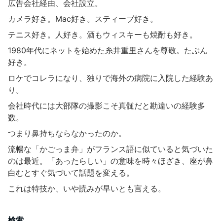
広告会社経由、会社設立。
カメラ好き。Mac好き。スティーブ好き。
テニス好き。人好き。酒もウィスキーも焼酎も好き。
1980年代にネットを始めた糸井重里さんを尊敬。たぶん
好き。
ロケでコレラになり、独りで海外の病院に入院した経験あ
り。
会社時代には大部隊の撮影こそ真髄だと勘違いの経験多
数。
つまり鼻持ちならなかったのか。
流暢な「かごっま弁」がフランス語に似ていると気づいた
のは最近。「あったらしい」の意味を時々ほざき、座が鼻
白むとすぐ気づいて話題を変える。
これは特技か、いや読みが早いとも言える。
検索