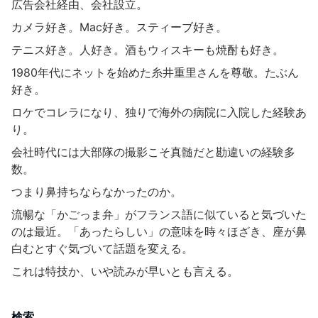
広告会社経由、会社設立。
カメラ好き。Mac好き。スティーブ好き。
テニス好き。人好き。酒もウィスキーも焼酎も好き。
1980年代にネットを始めた糸井重里さんを尊敬。たぶん
好き。
ロケでコレラになり、独りで海外の病院に入院した経験あ
り。
会社時代には大部隊の撮影こそ真髄だと勘違いの経験多
数。
つまり鼻持ちならなかったのか。
流暢な「かごっま弁」がフランス語に似ていると気づいた
のは最近。「あったらしい」の意味を時々ほざき、座が鼻
白むとすぐ気づいて話題を変える。
これは特技か、いや読みが早いとも言える。
検索